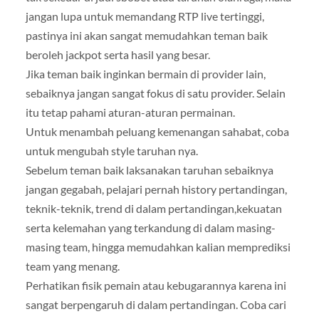
jangan lupa untuk memandang RTP live tertinggi,
pastinya ini akan sangat memudahkan teman baik
beroleh jackpot serta hasil yang besar.
Jika teman baik inginkan bermain di provider lain,
sebaiknya jangan sangat fokus di satu provider. Selain
itu tetap pahami aturan-aturan permainan.
Untuk menambah peluang kemenangan sahabat, coba
untuk mengubah style taruhan nya.
Sebelum teman baik laksanakan taruhan sebaiknya
jangan gegabah, pelajari pernah history pertandingan,
teknik-teknik, trend di dalam pertandingan,kekuatan
serta kelemahan yang terkandung di dalam masing-
masing team, hingga memudahkan kalian memprediksi
team yang menang.
Perhatikan fisik pemain atau kebugarannya karena ini
sangat berpengaruh di dalam pertandingan. Coba cari