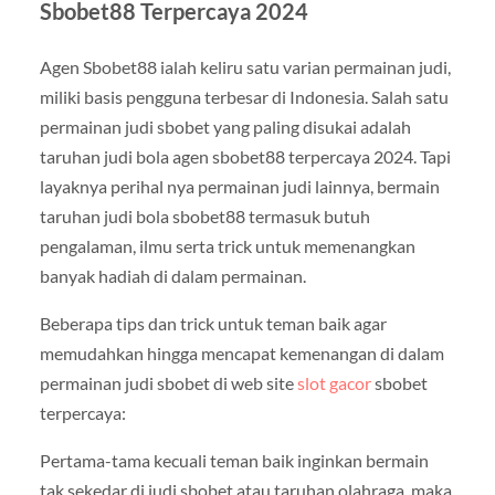
Sbobet88 Terpercaya 2024
Agen Sbobet88 ialah keliru satu varian permainan judi,
miliki basis pengguna terbesar di Indonesia. Salah satu
permainan judi sbobet yang paling disukai adalah
taruhan judi bola agen sbobet88 terpercaya 2024. Tapi
layaknya perihal nya permainan judi lainnya, bermain
taruhan judi bola sbobet88 termasuk butuh
pengalaman, ilmu serta trick untuk memenangkan
banyak hadiah di dalam permainan.
Beberapa tips dan trick untuk teman baik agar
memudahkan hingga mencapat kemenangan di dalam
permainan judi sbobet di web site
slot gacor
sbobet
terpercaya:
Pertama-tama kecuali teman baik inginkan bermain
tak sekedar di judi sbobet atau taruhan olahraga, maka