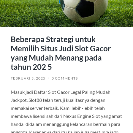
Beberapa Strategi untuk
Memilih Situs Judi Slot Gacor
yang Mudah Menang pada
tahun 202 5
FEBRUARI 3, 2025
/
0 COMMENTS
Masuk jadi Daftar Slot Gacor Legal Paling Mudah
Jackpot, Slot88 telah teruji kualitasnya dengan
memakai server terbaik. Kami lebih-lebih telah
membawa lisensi sah dari Nexus Engine Slot yang amat
handal didalam menanggung kelancaran bermain para
anggota. Karenanya dari itu kalian juga mestinya jago