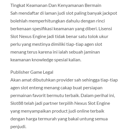
Tingkat Keamanan Dan Kenyamanan Bermain
Sah mendaftar di laman judi slot paling banyak jackpot
bolehlah memperhitungkan dahulu dengan rinci
berkenaan spesifikasi keamanan yang diberi. Lisensi
Slot Nexus Engine jadi tidak benar satu tolok ukur
perlu yang mestinya dimiliki tiap-tiap agen slot
menang terus karena ini ialah sebuah jaminan
keamanan knowledge spesial kalian.
Publisher Game Legal
Akan amat dibutuhkan provider sah sehingga tiap-tiap
agen slot enteng menang cakap buat persiapan
permainan favorit bermutu terbaik. Dalam perihal ini,
Slot88 telah jadi partner terpilih Nexus Slot Engine
yang menyampaikan product judi online terbaik
dengan harga termurah yang bakal untung semua
penjudi.