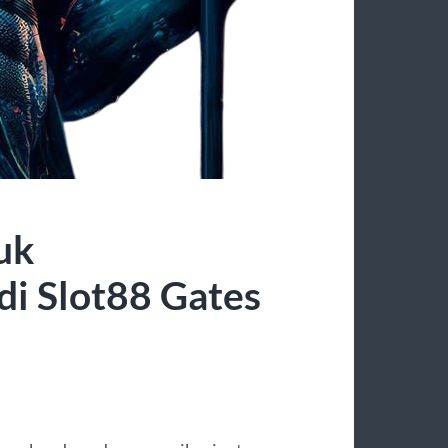
uk
i Slot88 Gates