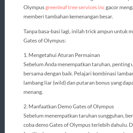
Olympus
greenleaf tree services inc
gacor menga
memberi tambahan kemenangan besar.
Tanpa basa-basi lagi, inilah trick ampun untuk
Gates of Olympus:
1. Mengetahui Aturan Permainan
Sebelum Anda menempatkan taruhan, penting 
bersama dengan baik. Pelajari kombinasi lamba
lambang liar (wild) dan putaran bonus yang dap
menang.
2. Manfaatkan Demo Gates of Olympus
Sebelum menempatkan taruhan sungguhan, ben
coba demo Gates of Olympus terlebih dahulu. 