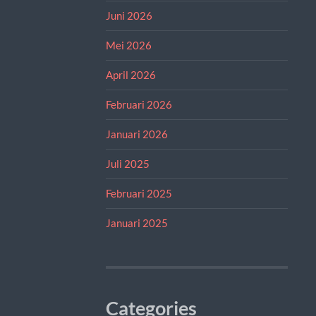
Juni 2026
Mei 2026
April 2026
Februari 2026
Januari 2026
Juli 2025
Februari 2025
Januari 2025
Categories