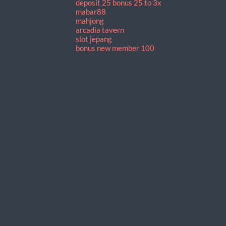
deposit 25 bonus 25 to 3x
mabar88
mahjong
arcadia tavern
slot jepang
bonus new member 100