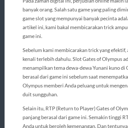
Pada zaman digital ini, perjudian online makin
banyak orang. Salah satu game yang paling dimina
game slot yang mempunyai banyak pecinta adal
artikel ini, kami bakal membicarakan trick am
game ini.
Sebelum kami membicarakan trick yang efektif,
kenali terlebih dahulu. Slot Gates of Olympus a
menampilkan tema dewa-dewa Yunani kuno di O
berasal dari game ini sebelum saat menempatk
Olympus memberi Anda peluang untuk mengenal
duit sungguhan.
Selain itu, RTP (Return to Player) Gates of Ol
panjang berasal dari game ini. Semakin tinggi 
Anda untuk beroleh kemenangan. Dan tentunya, 