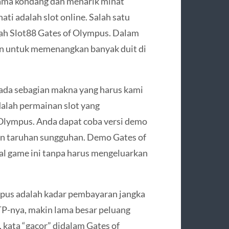
 lama kondang dan menarik minat
ti adalah slot online. Salah satu
ah Slot88 Gates of Olympus. Dalam
pun untuk memenangkan banyak duit di
 ada sebagian makna yang harus kami
dalah permainan slot yang
lympus. Anda dapat coba versi demo
an taruhan sungguhan. Demo Gates of
 game ini tanpa harus mengeluarkan
ympus adalah kadar pembayaran jangka
RTP-nya, makin lama besar peluang
kata “gacor” didalam Gates of